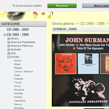
Ta strona używa cookies
Rozumiem
Więcej infor
Kontakt
Mapa strony
Strona główna
>
CD 1965 - 1985
>
KATEGORIE
SURMAN , JOHN
CD 1986 - 2025
CD 1965 - 1985
Afryka
Ameryka Południowa
Ameryka Północna
Australia
Azja
Europa
Austria
Belgia
Bułgaria
Czechy i Słowacja
Dania
Finlandia
Francja
Grecja
Hiszpania
Holandia
Islandia
Jugosławia
Niemcy
Norwegia