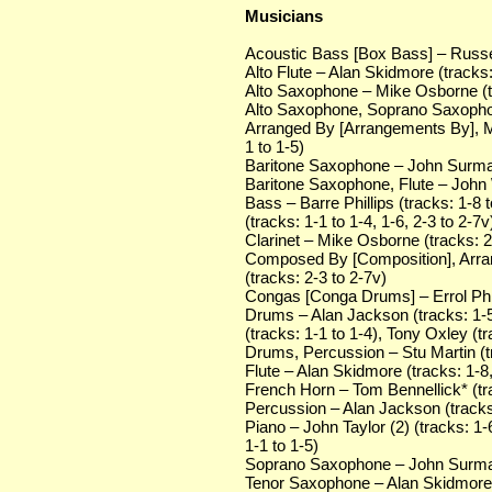
Musicians
Acoustic Bass [Box Bass] – Russe
Alto Flute – Alan Skidmore (tracks:
Alto Saxophone – Mike Osborne (tra
Alto Saxophone, Soprano Saxophon
Arranged By [Arrangements By], M
1 to 1-5)
Baritone Saxophone – John Surman 
Baritone Saxophone, Flute – John W
Bass – Barre Phillips (tracks: 1-8 
(tracks: 1-1 to 1-4, 1-6, 2-3 to 2-7v
Clarinet – Mike Osborne (tracks: 2
Composed By [Composition], Arra
(tracks: 2-3 to 2-7v)
Congas [Conga Drums] – Errol Phill
Drums – Alan Jackson (tracks: 1-5, 
(tracks: 1-1 to 1-4), Tony Oxley (tr
Drums, Percussion – Stu Martin (tr
Flute – Alan Skidmore (tracks: 1-8,
French Horn – Tom Bennellick* (tr
Percussion – Alan Jackson (tracks:
Piano – John Taylor (2) (tracks: 1-
1-1 to 1-5)
Soprano Saxophone – John Surman 
Tenor Saxophone – Alan Skidmore (t