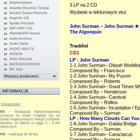
Amphonotones
3 LP na 2 CD
Anazitisi Records / Grecja
Wydanie w tekturowym etui
Ancient Grease Records
Angel Air /UK
Apollon Records
John Surman – John Surman ★ 
ARF! ARF! /US
The Algonquin
Atlantide/RIP Austria
Audio Archives
Audio Clarity
Tracklist
AUDIO VAULTS
CD1
AXIS/UK
Aztec Records
LP : John Surman
BACKGROUND/UK
1-1 John Surman– Obeah Weddin
BE! Jazz
Composed By – Francisco
1-2 John Surman– My Pussin
Composed By – Roberts
1-3 John Surman– Good Times Wi
INFORMACJE
Composed By – Henderson
1-4 John Surman– Carnival
Composed By – Rollins
Oznaczenie
:
1-5 John Surman– Incantation / E
RN
- Realizacja Natychmiastowa
Composed By – Surman
oznacza że towar znajduje się na
LP : How Many Clouds Can You
stanie magazynowym sklepu i zostanie
1-6 John Surman– Galata Bridge
wysłany do klienta w ciągu 2 - 3 dni
roboczych
Composed By – Surman
1-7 John Surman– Caractacus
RM
- realizacja do 30 dni
Composed By – Surman