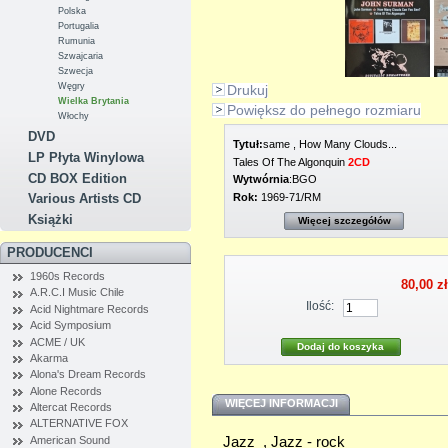
Polska
Portugalia
Rumunia
Szwajcaria
Szwecja
Węgry
Drukuj
Wielka Brytania
Powiększ do pełnego rozmiaru
Włochy
DVD
Tytuł:
same , How Many Clouds...
LP Płyta Winylowa
Tales Of The Algonquin
2CD
CD BOX Edition
Wytwórnia
:BGO
Rok:
1969-71/RM
Various Artists CD
Książki
Więcej szczegółów
PRODUCENCI
1960s Records
80,00 zł
A.R.C.I Music Chile
Ilość:
Acid Nightmare Records
Acid Symposium
ACME / UK
Akarma
Alona's Dream Records
Alone Records
WIĘCEJ INFORMACJI
Altercat Records
ALTERNATIVE FOX
Jazz , Jazz - rock
American Sound