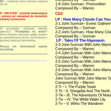
RC
- realizacja może potrwać powyżej
1-8 John Surman– Premonition
30 dni
Composed By – Warren
CD2
D - DELETED - produkt niedostępny
-
proszę nie zamawiać do momentu
LP : How Many Clouds Can Yo
zmiany
oznaczenia
2-1 John Surman– Event: Gathering
Composed By – Surman
W przypadku wybrania metody
2-2 John Surman– How Many Clo
płatności:
"Przedpłata na konto"
klient powinien dokonać wpłaty dopiero
Composed By – Surman
po powiadomieniu przez sprzedawcę o
LP : Tales Of The Algonquin
gotowej realizacji zamówienia.
2-3 John Surman With John Warren
Proszę nie dokonywać wpłaty
Composed By – Warren
wcześniej.
2-4 John Surman With John Warren
Composed By – Warren
2-5 John Surman With John Warre
Composed By – Warren
2-6 John Surman With John Warre
Composed By – Warren
John Surman With John Warren Ta
Composed By – Warren
2-7i – I. The Purple Swan
2-7ii – II. Shingebis And The Nort
2-7iii – III. The Adventures Of Ma
2-7iv – IV. The White Water Lily
2-7v – V. Wihio The Wanderer