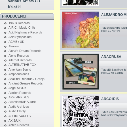
Various Artists CD
Książki
ALEJANDRO ME
PRODUCENCI
1960s Records
A.R.C.I Music Chile
Tytuł:Alejandro Me
Rok: 1974/RN
Acid Nightmare Records
Acid Symposium
ACME / UK
Akarma
Alona's Dream Records
Alone Records
ANACRUSA
Altercat Records
ALTERNATIVE FOX
American Sound
Tytuł:El Sacrificio
Rok:1978-82/RN
Amphonotones
Anazitisi Records / Grecja
Ancient Grease Records
Angel Air /UK
Apollon Records
ARF! ARF! /US
ARCO IRIS
Atlantide/RIP Austria
Audio Archives
Audio Clarity
Tytuł: Los Element
NaturelezaWytwórn
AUDIO VAULTS
AXIS/UK
Aztec Records