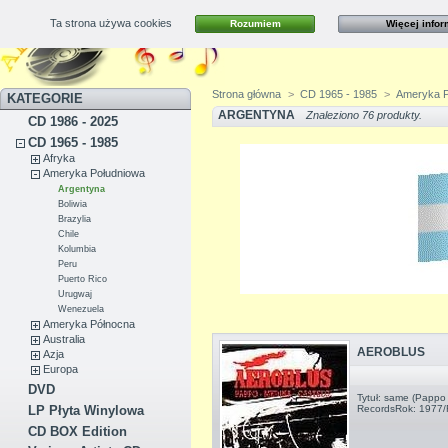
Ta strona używa cookies
Rozumiem
Więcej infor
Kontakt
Mapa strony
Strona główna
>
CD 1965 - 1985
>
Ameryka P
KATEGORIE
ARGENTYNA
Znaleziono 76 produkty.
CD 1986 - 2025
CD 1965 - 1985
Afryka
Ameryka Południowa
Argentyna
Boliwia
Brazylia
Chile
Kolumbia
Peru
Puerto Rico
Urugwaj
Wenezuela
Ameryka Północna
Australia
AEROBLUS
Azja
Europa
DVD
Tytuł: same (Pappo
RecordsRok: 1977
LP Płyta Winylowa
CD BOX Edition