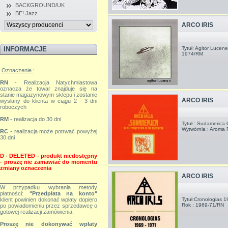
BACKGROUND/UK
BE! Jazz
ARCO IRIS
Tytuł: Agitor Lucen
INFORMACJE
1974/RM
Oznaczenie
:
RN
- Realizacja Natychmiastowa
oznacza że towar znajduje się na
stanie magazynowym sklepu i zostanie
ARCO IRIS
wysłany do klienta w ciągu 2 - 3 dni
roboczych
RM
- realizacja do 30 dni
Tytuł : Sudamerica 
Wytwórnia : Aroma 
RC
- realizacja może potrwać powyżej
30 dni
D - DELETED - produkt niedostępny
-
proszę nie zamawiać do momentu
zmiany
oznaczenia
ARCO IRIS
W przypadku wybrania metody
płatności:
"Przedpłata na konto"
Tytuł:Cronologias 
klient powinien dokonać wpłaty dopiero
Rok : 1969-71/RN
po powiadomieniu przez sprzedawcę o
gotowej realizacji zamówienia.
Proszę nie dokonywać wpłaty