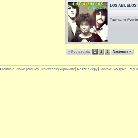
LOS ABUELOS 
Tytuł: same Wytwórn
« Poprzednia
1
2
3
Następna »
Promocje
Nowe produkty
Najczęściej kupowane
Nasze sklepy
Kontakt
Wysyłka
Regul