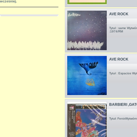
wcześniej.
AVE ROCK
Tytuł : same Wytwór
:1974/RM
AVE ROCK
Tytuł : Espacios Wy
BARBIERI ,GAT
Tytuł: FenixWytwórn