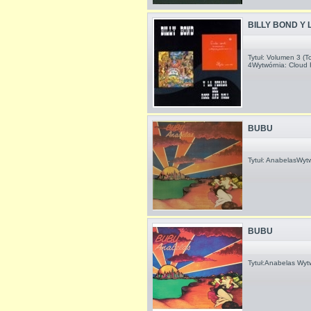
BILLY BOND Y
Tytuł: Volumen 3 (T
4Wytwórnia: Cloud 
BUBU
Tytuł: AnabelasWyt
BUBU
Tytuł:Anabelas Wy