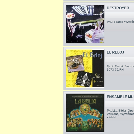
DESTROYER
Tytuł : same Wytwó
EL RELOJ
Tytuł: First & Seco
1973-75/RN
ENSAMBLE MU
Tytuł:La Biblia -Ope
Versions) Wytwórni
77/RN