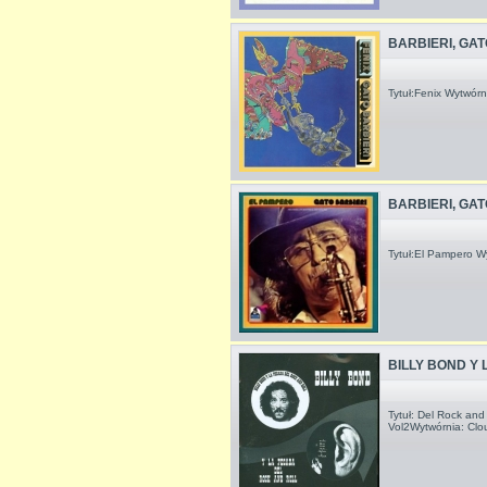
BARBIERI, GAT
Tytuł:Fenix Wytwó
BARBIERI, GAT
Tytuł:El Pampero 
BILLY BOND Y
Tytuł: Del Rock and
Vol2Wytwórnia: Clo