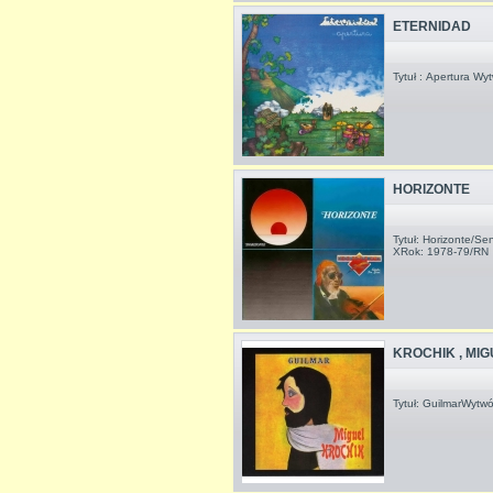
ETERNIDAD
Tytuł : Apertura W
HORIZONTE
Tytuł: Horizonte/Se
XRok: 1978-79/RN
KROCHIK , MIG
Tytuł: GuilmarWytw