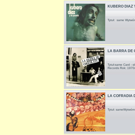
KUBERO DIAZ 
Tytuł: same Wytwór
LA BARRA DE
Tytuł:same Card - s
Records Rok: 1970
LA COFRADIA 
Tytuł: sameWytwórn