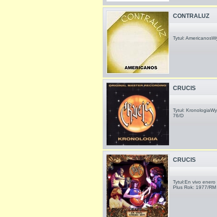
CONTRALUZ
Tytuł: AmericanosW
CRUCIS
Tytuł: KronologiaW
76/D
CRUCIS
Tytuł:En vivo ener
Plus Rok: 1977/RM