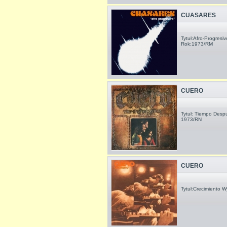
CUASARES
Tytuł:Afro-Progres
Rok:1973/RM
CUERO
Tytuł: Tiempo Desp
1973/RN
CUERO
Tytuł:Crecimiento 