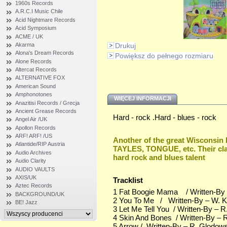
1960s Records
A.R.C.I Music Chile
Acid Nightmare Records
Acid Symposium
ACME / UK
Akarma
Drukuj
Alona's Dream Records
Powiększ do pełnego rozmiaru
Alone Records
Altercat Records
ALTERNATIVE FOX
American Sound
Amphonotones
WIĘCEJ INFORMACJI
Anazitisi Records / Grecja
Ancient Grease Records
Hard - rock .Hard - blues - rock
Angel Air /UK
Apollon Records
ARF! ARF! /US
Another of the great Wisconsin
Atlantide/RIP Austria
TAYLES, TONGUE, etc. Their class
Audio Archives
hard rock and blues talent
Audio Clarity
AUDIO VAULTS
AXIS/UK
Tracklist
Aztec Records
1 Fat Boogie Mama / Written-By 
BACKGROUND/UK
2 You To Me / Written-By – W. Ko
BE! Jazz
3 Let Me Tell You / Written-By – 
4 Skin And Bones / Written-By – 
5 Arrow / Written-By – R. Glodow