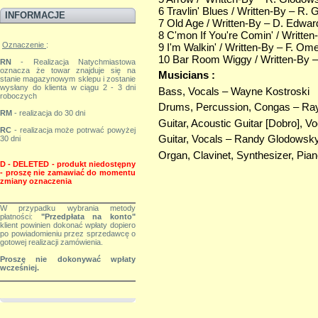
6 Travlin' Blues / Written-By – R.
INFORMACJE
7 Old Age / Written-By – D. Edwar
8 C'mon If You're Comin' / Writte
Oznaczenie
:
9 I'm Walkin' / Written-By – F. Om
10 Bar Room Wiggy / Written-By 
RN
- Realizacja Natychmiastowa
oznacza że towar znajduje się na
Musicians :
stanie magazynowym sklepu i zostanie
wysłany do klienta w ciągu 2 - 3 dni
Bass, Vocals – Wayne Kostroski
roboczych
Drums, Percussion, Congas – Ra
RM
- realizacja do 30 dni
Guitar, Acoustic Guitar [Dobro], V
RC
- realizacja może potrwać powyżej
Guitar, Vocals – Randy Glodowsk
30 dni
Organ, Clavinet, Synthesizer, Pia
D - DELETED - produkt niedostępny
-
proszę nie zamawiać do momentu
zmiany
oznaczenia
W przypadku wybrania metody
płatności:
"Przedpłata na konto"
klient powinien dokonać wpłaty dopiero
po powiadomieniu przez sprzedawcę o
gotowej realizacji zamówienia.
Proszę nie dokonywać wpłaty
wcześniej.