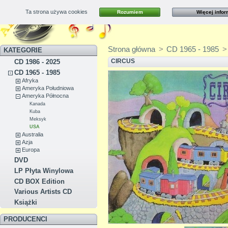
Ta strona używa cookies
Rozumiem
Więcej infor
Kontakt
Mapa strony
Strona główna
>
CD 1965 - 1985
>
KATEGORIE
CIRCUS
CD 1986 - 2025
CD 1965 - 1985
Afryka
Ameryka Południowa
Ameryka Północna
Kanada
Kuba
Meksyk
USA
Australia
Azja
Europa
DVD
LP Płyta Winylowa
CD BOX Edition
Various Artists CD
Książki
PRODUCENCI