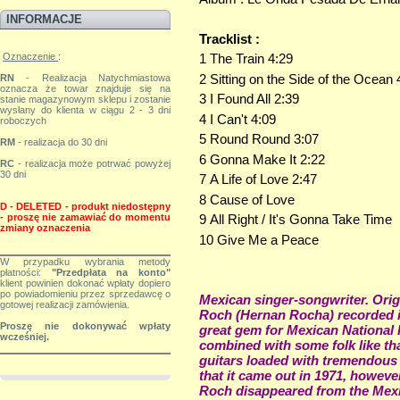
INFORMACJE
Tracklist :
Oznaczenie
:
1 The Train 4:29
2 Sitting on the Side of the Ocean 
RN
- Realizacja Natychmiastowa
oznacza że towar znajduje się na
3 I Found All 2:39
stanie magazynowym sklepu i zostanie
wysłany do klienta w ciągu 2 - 3 dni
4 I Can't 4:09
roboczych
5 Round Round 3:07
RM
- realizacja do 30 dni
6 Gonna Make It 2:22
RC
- realizacja może potrwać powyżej
30 dni
7 A Life of Love 2:47
8 Cause of Love
D - DELETED - produkt niedostępny
-
proszę nie zamawiać do momentu
9 All Right / It's Gonna Take Time
zmiany
oznaczenia
10 Give Me a Peace
W przypadku wybrania metody
płatności:
"Przedpłata na konto"
klient powinien dokonać wpłaty dopiero
po powiadomieniu przez sprzedawcę o
Mexican singer-songwriter. Orig
gotowej realizacji zamówienia.
Roch (Hernan Rocha) recorded i
Proszę nie dokonywać wpłaty
great gem for Mexican National 
wcześniej.
combined with some folk like th
guitars loaded with tremendous 
that it came out in 1971, howeve
Roch disappeared from the Mexi