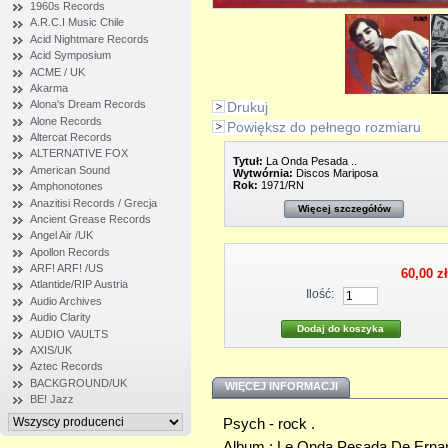
1960s Records
A.R.C.I Music Chile
Acid Nightmare Records
Acid Symposium
ACME / UK
Akarma
Alona's Dream Records
Drukuj
Alone Records
Powiększ do pełnego rozmiaru
Altercat Records
ALTERNATIVE FOX
Tytuł:
La Onda Pesada ..
American Sound
Wytwórnia:
Discos Mariposa
Rok:
1971/RN
Amphonotones
Anazitisi Records / Grecja
Więcej szczegółów
Ancient Grease Records
Angel Air /UK
Apollon Records
ARF! ARF! /US
60,00 zł
Atlantide/RIP Austria
Ilość:
Audio Archives
Audio Clarity
AUDIO VAULTS
AXIS/UK
Aztec Records
BACKGROUND/UK
WIĘCEJ INFORMACJI
BE! Jazz
Psych - rock .
Album : Le Onda Pesada De Erna