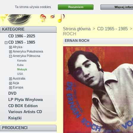
Ta strona używa cookies
Rozumiem
Więcej infor
Kontakt
Mapa strony
Strona główna
>
CD 1965 - 1985
>
KATEGORIE
ROCH
CD 1986 - 2025
ERNAN ROCH
CD 1965 - 1985
Afryka
Ameryka Południowa
Ameryka Północna
Kanada
Kuba
Meksyk
USA
Australia
Azja
Europa
DVD
LP Płyta Winylowa
CD BOX Edition
Various Artists CD
Książki
PRODUCENCI