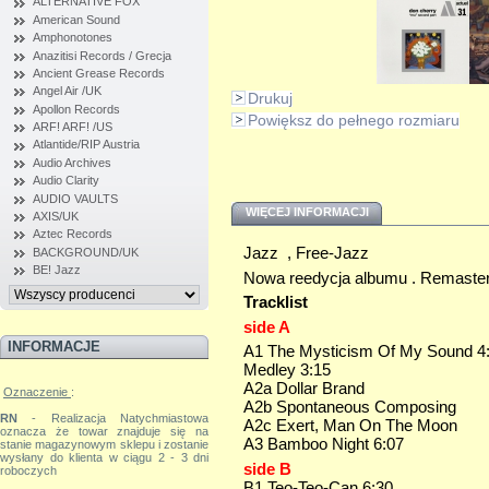
ALTERNATIVE FOX
American Sound
Amphonotones
Anazitisi Records / Grecja
Ancient Grease Records
Angel Air /UK
Drukuj
Apollon Records
Powiększ do pełnego rozmiaru
ARF! ARF! /US
Atlantide/RIP Austria
Audio Archives
Audio Clarity
AUDIO VAULTS
WIĘCEJ INFORMACJI
AXIS/UK
Aztec Records
Jazz , Free-Jazz
BACKGROUND/UK
BE! Jazz
Nowa reedycja albumu . Remaste
Tracklist
side A
INFORMACJE
A1 The Mysticism Of My Sound 4
Medley 3:15
A2a Dollar Brand
Oznaczenie
:
A2b Spontaneous Composing
RN
- Realizacja Natychmiastowa
A2c Exert, Man On The Moon
oznacza że towar znajduje się na
A3 Bamboo Night 6:07
stanie magazynowym sklepu i zostanie
wysłany do klienta w ciągu 2 - 3 dni
side B
roboczych
B1 Teo-Teo-Can 6:30