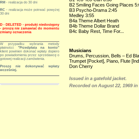
RM
- realizacja do 30 dni
B2 Smiling Faces Going Places 5:
B3 Psycho-Drama 2:45
RC
- realizacja może potrwać powyżej
30 dni
Medley 3:55
B4a Theme Albert Heath
D - DELETED - produkt niedostępny
B4b Theme Dollar Brand
-
proszę nie zamawiać do momentu
B4c Baby Rest, Time For...
zmiany
oznaczenia
W przypadku wybrania metody
płatności:
"Przedpłata na konto"
Musicians
klient powinien dokonać wpłaty dopiero
Drums, Percussion, Bells – Ed Bl
po powiadomieniu przez sprzedawcę o
gotowej realizacji zamówienia.
Trumpet [Pocket], Piano, Flute [Ind
Don Cherry
Proszę nie dokonywać wpłaty
wcześniej.
Issued in a gatefold jacket.
Recorded on August 22, 1969 in 