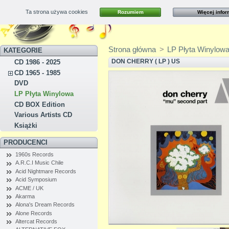
Ta strona używa cookies
Rozumiem
Więcej infor
Kontakt
Mapa strony
Strona główna
>
LP Płyta Winylow
KATEGORIE
DON CHERRY ( LP ) US
CD 1986 - 2025
CD 1965 - 1985
DVD
LP Płyta Winylowa
CD BOX Edition
Various Artists CD
Książki
PRODUCENCI
1960s Records
A.R.C.I Music Chile
Acid Nightmare Records
Acid Symposium
ACME / UK
Akarma
Alona's Dream Records
Alone Records
Altercat Records